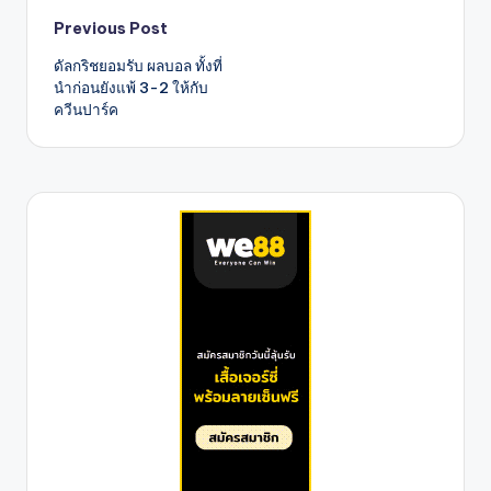
Post
Previous Post
ดัลกริชยอมรับ ผลบอล ทั้งที่
navigation
นำก่อนยังแพ้ 3-2 ให้กับ
ควีนปาร์ค